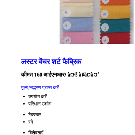
लस्टर वेंचर शर्ट फैब्रिक
कीमत 160 आईएनआर
/ à¤®à¥à¤à¤°
मूल्य/उद्धरण प्राप्त करें
उपयोग करें
परिधान उद्योग
टेक्स्चर
रंगे
विशेषताएँ