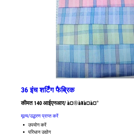
36 इंच शर्टिंग फैब्रिक
कीमत 140 आईएनआर
/ à¤®à¥à¤à¤°
मूल्य/उद्धरण प्राप्त करें
उपयोग करें
परिधान उद्योग